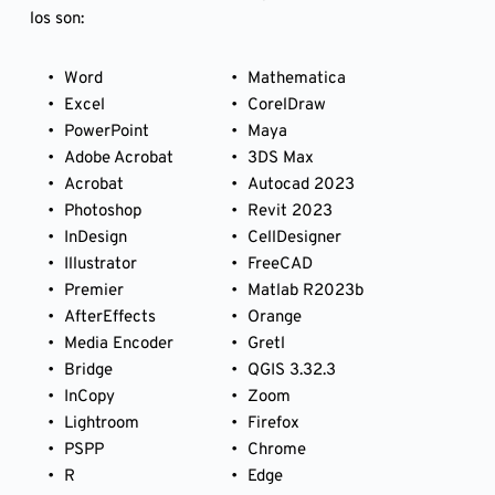
los son:
Word
Mathematica
Excel
CorelDraw
PowerPoint
Maya
Adobe Acrobat
3DS Max
Acrobat
Autocad 2023
Photoshop
Revit 2023
InDesign
CellDesigner
Illustrator
FreeCAD
Premier
Matlab R2023b
AfterEffects
Orange
Media Encoder
Gretl
Bridge
QGIS 3.32.3
InCopy
Zoom
Lightroom
Firefox
PSPP
Chrome
R
Edge